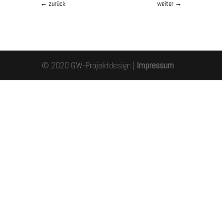
←
zurück
weiter
→
© 2020 GW-Projektdesign |
Impressum